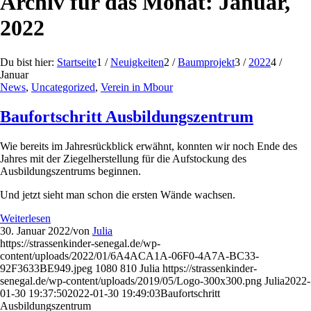
Archiv für das Monat: Januar,
2022
Du bist hier:
Startseite
1
/
Neuigkeiten
2
/
Baumprojekt
3
/
2022
4
/
Januar
News
,
Uncategorized
,
Verein in Mbour
Baufortschritt Ausbildungszentrum
Wie bereits im Jahresrückblick erwähnt, konnten wir noch Ende des
Jahres mit der Ziegelherstellung für die Aufstockung des
Ausbildungszentrums beginnen.
Und jetzt sieht man schon die ersten Wände wachsen.
Weiterlesen
30. Januar 2022
/
von
Julia
https://strassenkinder-senegal.de/wp-
content/uploads/2022/01/6A4ACA1A-06F0-4A7A-BC33-
92F3633BE949.jpeg
1080
810
Julia
https://strassenkinder-
senegal.de/wp-content/uploads/2019/05/Logo-300x300.png
Julia
2022-
01-30 19:37:50
2022-01-30 19:49:03
Baufortschritt
Ausbildungszentrum