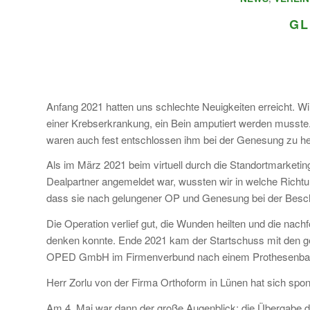
GL
Anfang 2021 hatten uns schlechte Neuigkeiten erreicht. Wi
einer Krebserkrankung, ein Bein amputiert werden musste. 
waren auch fest entschlossen ihm bei der Genesung zu hel
Als im März 2021 beim virtuell durch die Standortmarket
Dealpartner angemeldet war, wussten wir in welche Richtu
dass sie nach gelungener OP und Genesung bei der Besch
Die Operation verlief gut, die Wunden heilten und die na
denken konnte. Ende 2021 kam der Startschuss mit den 
OPED GmbH im Firmenverbund nach einem Prothesenbau
Herr Zorlu von der Firma Orthoform in Lünen hat sich spont
Am 4. Mai war dann der große Augenblick: die Übergabe d