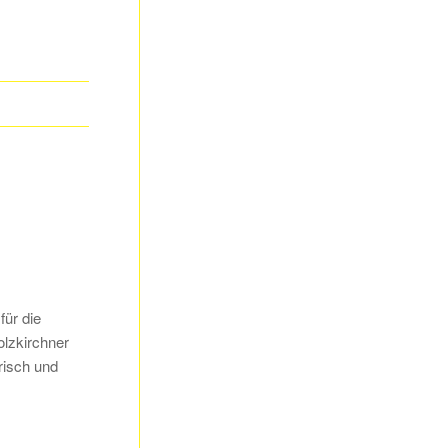
ür die
olzkirchner
risch und