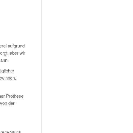
erei aufgrund
rgt, aber wir
kann.
glicher
gewinnen,
ner Prothese
von der
 gute Stück