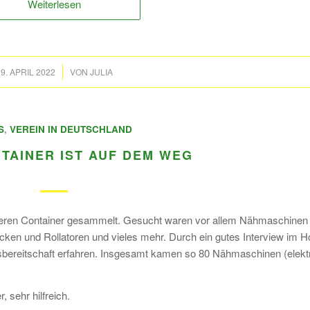
Weiterlesen
/
9. APRIL 2022
VON
JULIA
S
,
VEREIN IN DEUTSCHLAND
TAINER IST AUF DEM WEG
seren Container gesammelt. Gesucht waren vor allem Nähmaschinen f
en und Rollatoren und vieles mehr. Durch ein gutes Interview im H
lfsbereitschaft erfahren. Insgesamt kamen so 80 Nähmaschinen (elekt
 sehr hilfreich.