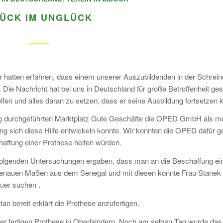
ÜCK IM UNGLÜCK
r hatten erfahren, dass einem unserer Auszubildenden in der Schrein
Die Nachricht hat bei uns in Deutschland für große Betroffenheit geso
fen und alles daran zu setzen, dass er seine Ausbildung fortsetzen 
ing durchgeführten Marktplatz Gute Geschäfte die OPED GmbH als mö
ng sich diese Hilfe entwickeln konnte. Wir konnten die OPED dafür 
affung einer Prothese helfen würden.
chfolgenden Untersuchungen ergaben, dass man an die Beschaffung ei
genauen Maßen aus dem Senegal und mit diesen konnte Frau Stanek 
er suchen .
an bereit erklärt die Prothese anzufertigen.
er fertigen Prothese in Oberlaindern. Noch am selben Tag wurde das