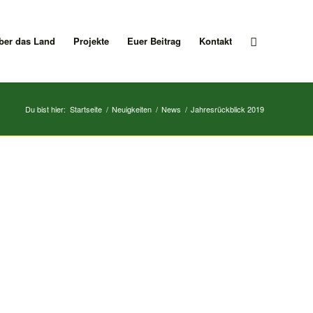
ber das Land
Projekte
Euer Beitrag
Kontakt
Du bist hier:
Startseite
/
Neuigkeiten
/
News
/
Jahresrückblick 2019