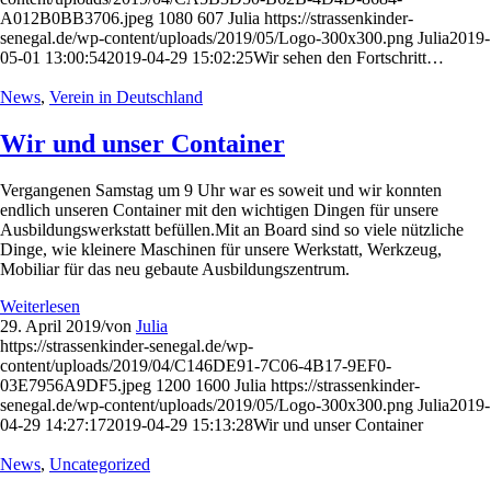
A012B0BB3706.jpeg
1080
607
Julia
https://strassenkinder-
senegal.de/wp-content/uploads/2019/05/Logo-300x300.png
Julia
2019-
05-01 13:00:54
2019-04-29 15:02:25
Wir sehen den Fortschritt…
News
,
Verein in Deutschland
Wir und unser Container
Vergangenen Samstag um 9 Uhr war es soweit und wir konnten
endlich unseren Container mit den wichtigen Dingen für unsere
Ausbildungswerkstatt befüllen.Mit an Board sind so viele nützliche
Dinge, wie kleinere Maschinen für unsere Werkstatt, Werkzeug,
Mobiliar für das neu gebaute Ausbildungszentrum.
Weiterlesen
29. April 2019
/
von
Julia
https://strassenkinder-senegal.de/wp-
content/uploads/2019/04/C146DE91-7C06-4B17-9EF0-
03E7956A9DF5.jpeg
1200
1600
Julia
https://strassenkinder-
senegal.de/wp-content/uploads/2019/05/Logo-300x300.png
Julia
2019-
04-29 14:27:17
2019-04-29 15:13:28
Wir und unser Container
News
,
Uncategorized