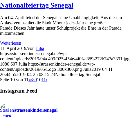
Nationalfeiertag Senegal
Am 04. April feiert der Senegal seine Unabhängigkeit. Aus diesem
Anlass veranstaltet die Stadt Mbour jedes Jahr eine große
Parade.Dieses Jahr hatte unser Schulprojekt die Ehre in der Parade
mitzumachen.
Weiterlesen
11. April 2019
/
von
Julia
https://strassenkinder-senegal.de/wp-
content/uploads/2019/04/c499f925-454e-4f0f-a859-272b747a3391.jpg
1080
607
Julia
https://strassenkinder-senegal.de/wp-
content/uploads/2019/05/Logo-300x300.png
Julia
2019-04-11
20:44:55
2019-04-25 08:15:23
Nationalfeiertag Senegal
Seite 10 von 11
«
‹
8
9
10
11
›
Instagram Feed
strassenkindersenegal