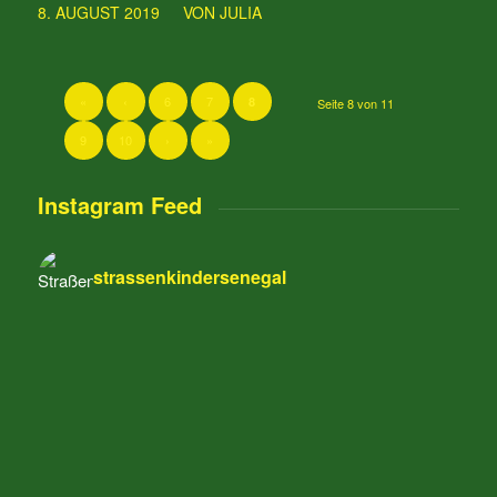
/
8. AUGUST 2019
VON
JULIA
«
‹
6
7
8
Seite 8 von 11
9
10
›
»
Instagram Feed
strassenkindersenegal