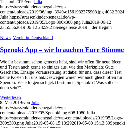
12. Juni 2019
/
von
Julia
https://strassenkinder-senegal.de/wp-
content/uploads/2019/06/img_3940-e1561982375908.jpg
4032
3024
Julia
https://strassenkinder-senegal.de/wp-
content/uploads/2019/05/Logo-300x300.png
Julia
2019-06-12
23:55:56
2019-06-12 23:59:21
Senegalreise 2019 – der Beginn
News
,
Verein in Deutschland
Spenoki App – wir brauchen Eure Stimme
Wie ihr bestimmt schon gemerkt habt, sind wir offen für neue Ideen
und Testen auch gerne so einiges aus, wie den Marktplatz Gute
Geschäfte. Einzige Voraussetzung ist dabei für uns, dass dieser Test
keine Kosten für uns hat.Deswegen waren wir auch gleich offen für
Spenoki. Viele fragen sich jetzt bestimmt „Spenoki?! Was soll das
denn sein?“.
Weiterlesen
8. Mai 2019
/
von
Julia
https://strassenkinder-senegal.de/wp-
content/uploads/2019/05/Spenoki.jpg
608
1080
Julia
https://strassenkinder-senegal.de/wp-content/uploads/2019/05/Logo-
300x300.png
Julia
2019-05-08 15:13:29
2019-05-08 15:13:30
Spenoki