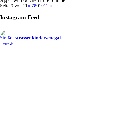
App – wir brauchen Eure Stimme
Seite 9 von 11
«
‹
7
8
9
10
11
›
»
Instagram Feed
strassenkindersenegal