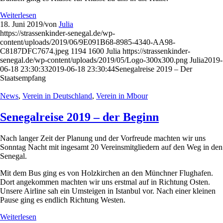
Weiterlesen
18. Juni 2019
/
von
Julia
https://strassenkinder-senegal.de/wp-
content/uploads/2019/06/9E091B68-8985-4340-AA98-
C8187DFC7674.jpeg
1194
1600
Julia
https://strassenkinder-
senegal.de/wp-content/uploads/2019/05/Logo-300x300.png
Julia
2019-
06-18 23:30:33
2019-06-18 23:30:44
Senegalreise 2019 – Der
Staatsempfang
News
,
Verein in Deutschland
,
Verein in Mbour
Senegalreise 2019 – der Beginn
Nach langer Zeit der Planung und der Vorfreude machten wir uns
Sonntag Nacht mit ingesamt 20 Vereinsmitgliedern auf den Weg in den
Senegal.
Mit dem Bus ging es von Holzkirchen an den Münchner Flughafen.
Dort angekommen machten wir uns erstmal auf in Richtung Osten.
Unsere Airline sah ein Umsteigen in Istanbul vor. Nach einer kleinen
Pause ging es endlich Richtung Westen.
Weiterlesen