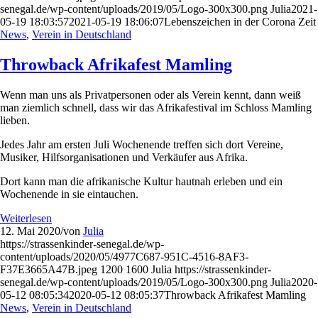
senegal.de/wp-content/uploads/2019/05/Logo-300x300.png
Julia
2021-
05-19 18:03:57
2021-05-19 18:06:07
Lebenszeichen in der Corona Zeit
News
,
Verein in Deutschland
Throwback Afrikafest Mamling
Wenn man uns als Privatpersonen oder als Verein kennt, dann weiß
man ziemlich schnell, dass wir das Afrikafestival im Schloss Mamling
lieben.
Jedes Jahr am ersten Juli Wochenende treffen sich dort Vereine,
Musiker, Hilfsorganisationen und Verkäufer aus Afrika.
Dort kann man die afrikanische Kultur hautnah erleben und ein
Wochenende in sie eintauchen.
Weiterlesen
12. Mai 2020
/
von
Julia
https://strassenkinder-senegal.de/wp-
content/uploads/2020/05/4977C687-951C-4516-8AF3-
F37E3665A47B.jpeg
1200
1600
Julia
https://strassenkinder-
senegal.de/wp-content/uploads/2019/05/Logo-300x300.png
Julia
2020-
05-12 08:05:34
2020-05-12 08:05:37
Throwback Afrikafest Mamling
News
,
Verein in Deutschland