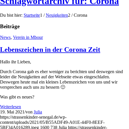
Schlagwortarchiv für: Corona
Du bist hier:
Startseite
1
/
Neuigkeiten
2
/
Corona
Beiträge
News
,
Verein in Mbour
Lebenszeichen in der Corona Zeit
Hallo ihr Lieben,
Durch Corona gab es eher weniger zu berichten und deswegen sind
leider die Neuigkeiten auf der Webseite etwas eingeschlafen.
Deswegen heute mal ein kleines Lebenszeichen von uns und wir
versprechen auch uns zu bessern 🙂
Was gibt es neues?
Weiterlesen
19. Mai 2021
/
von
Julia
https://strassenkinder-senegal.de/wp-
content/uploads/2021/05/B55ADF49-A01E-44F0-8EEF-
5BF34A016289.jpeg
1600
738
Julia
https://strassenkinder-