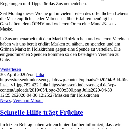
Regelungen und Tipps für das Zusammenleben.
Seit Montag dieser Woche gilt in vielen Teilen des öffentlichen Lebens
die Maskenpflicht. Jeder Mitmensch über 6 Jahren benötigt in
Geschäften, dem ÖPNV und weiteren Orten eine Mund-Nasen-
Maske.
In Zusammenarbeit mit dem Markt Holzkirchen und weiteren Vereinen
haben wir uns bereit erklärt Masken zu nähen, zu spenden und am
Grünen Markt in Holzkirchen gegen eine Spende zu verteilen. Die
eingenommenen Spenden kommen so den beteiligten Vereinen zu
Gute.
Weiterlesen
30. April 2020
/
von
Julia
https://strassenkinder-senegal.de/wp-content/uploads/2020/04/Bild-für-
Insta_v1.jpg
782
422
Julia
https://strassenkinder-senegal.de/wp-
content/uploads/2019/05/Logo-300x300.png
Julia
2020-04-30
12:25:26
2020-04-30 12:25:27
Masken für Holzkirchen
News
,
Verein in Mbour
Schnelle Hilfe trägt Früchte
Im letzten Beitrag haben wir euch hier darüber informiert, dass wir