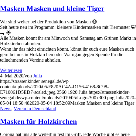
Masken Masken und kleine Tiger
Wir sind weiter bei der Produktion von Masken 😷
Seit heute neu im Programm: kleinere Kindermasken mit Tiermuster 🐯
🐊 🐝
Alle Masken könnt ihr am Mittwoch und Samstag am Grünen Markt in
Holzkirchen abholen.
Wenn ihr das nicht einrichten könnt, könnt ihr euch eure Masken auch
gern bei uns in Holzkirchen oder Warngau gegen Spende für die
teilnehmenden Vereine abholen.
Weiterlesen
4. Mai 2020
/
von
Julia
https://strassenkinder-senegal.de/wp-
content/uploads/2020/05/F820AC4A-D156-4168-8C98-
E710061D5ED7-scaled.jpeg
2560
1920
Julia
https://strassenkinder-
senegal.de/wp-content/uploads/2019/05/Logo-300x300.png
Julia
2020-
05-04 18:50:48
2020-05-04 18:52:09
Masken Masken und kleine Tiger
News
,
Verein in Deutschland
Masken für Holzkirchen
Corona hat uns alle weiterhin fest im Griff, jede Woche gibt es neue